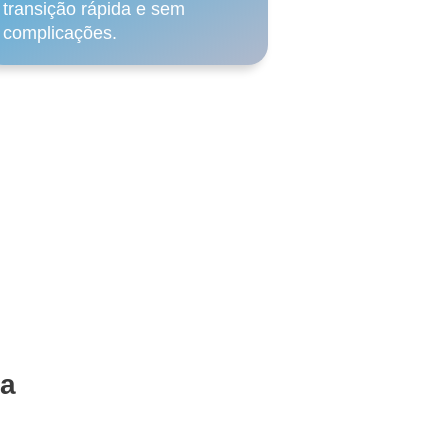
transição rápida e sem
complicações.
gia que
iência
ta