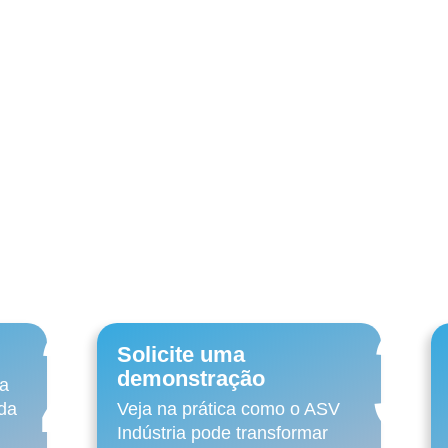
r que escolher o
ASV Indústr
Visão total do
Controle preciso
caixa da empresa
do estoque
Em 3 passos simples, transforme 
gestão financeira da sua empresa
2
Solicite uma
demonstração
ra
da
Veja na prática como o ASV
Indústria pode transformar