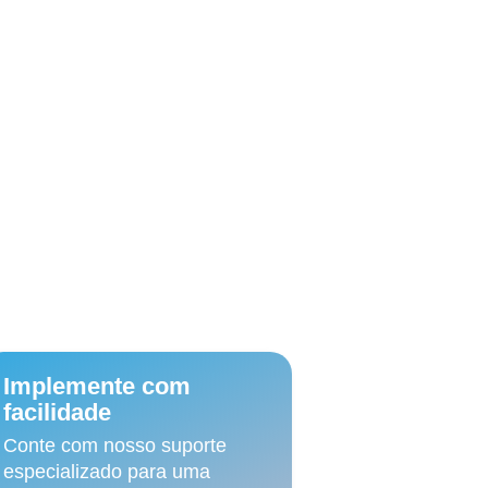
ia?
Automatização de
processo financeiros
a
:
3
Implemente com
facilidade
Conte com nosso suporte
especializado para uma