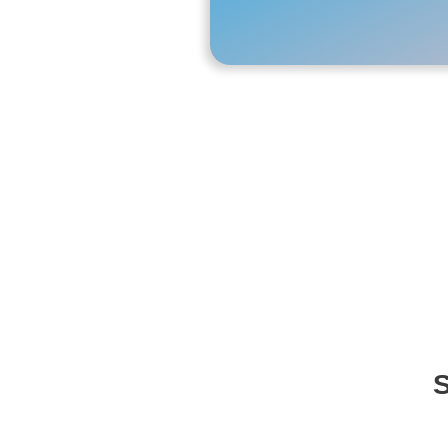
Pronto
simpl
S