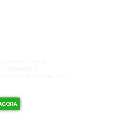
 gestão com o
ia
a gestão da sua
o completa e
ias de diversos setores.
 AGORA