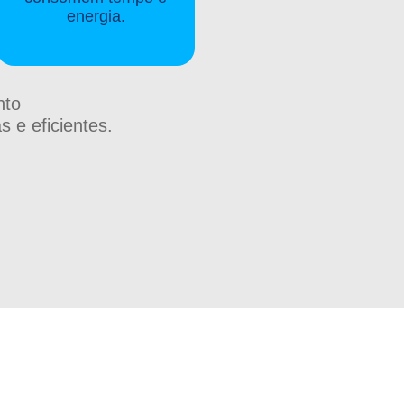
energia.
nto
 e eficientes.