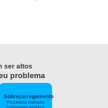
 ser altos
seu problema
Sobrecarregamento
Processos manuais
consomem tempo e