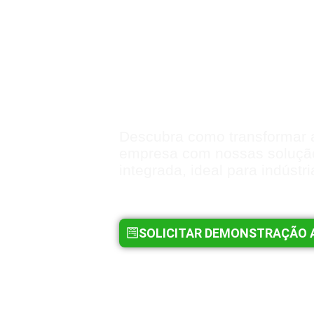
Simplifique sua
ERP ASV Indústr
Descubra como transformar 
empresa com nossas soluçã
integrada, ideal para indústr
SOLICITAR DEMONSTRAÇÃO