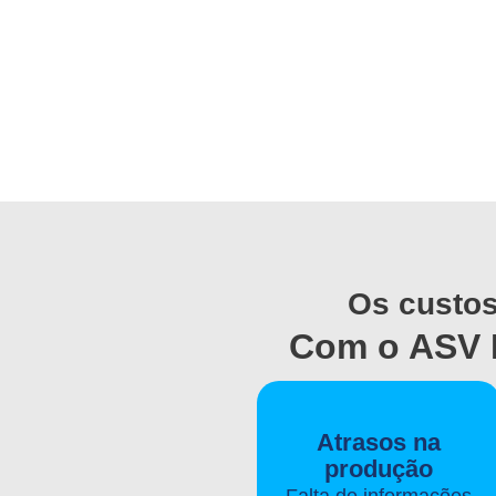
Os custos
Com o ASV I
Atrasos na
produção
Falta de informações