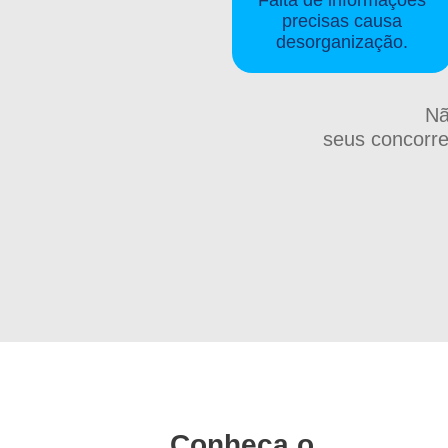
precisas causa
desorganização.
Nã
seus concorre
Conheça o