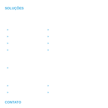
SOLUÇÕES
TECNOLOGIA
MSP Full Service
Antivírus Gerenciado
Microsoft 365
Projetos de TI
Backup em Nuvem
Segurança da Informação
Service Desk (GLPI)
Consultoria em TI
INTELIGÊNCIA DADOS
Smart BI
SISTEMAS
ASV Industria
ERP – Smart Solution
Força de Vendas
Portal do Vendedor
CONTATO