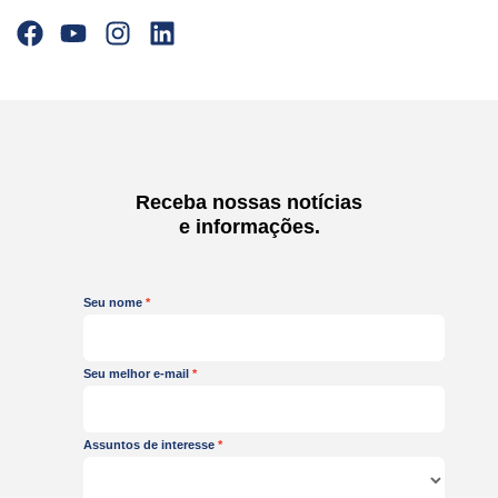
F
Y
I
L
a
o
n
i
c
u
s
n
e
t
t
k
b
u
a
e
o
b
g
d
o
e
r
i
Receba nossas notícias
k
a
n
e informações.
m
Seu nome
Seu melhor e-mail
Assuntos de interesse