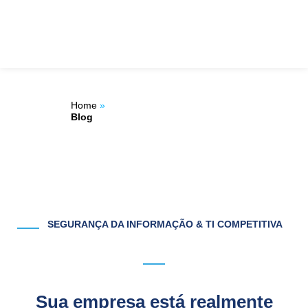
Ir
ÁREA DO
para
o
CLIENTE
conteúdo
Home
»
Blog
SEGURANÇA DA INFORMAÇÃO & TI COMPETITIVA
Sua empresa está realmente