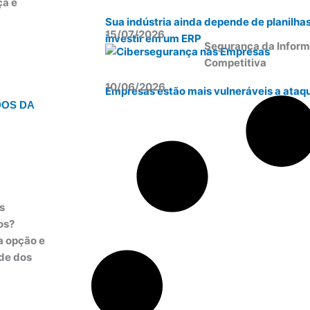
ça e
Sua indústria ainda depende de planilha
15/07/2026
investir em um ERP
Segurança da Inform
Competitiva
10/06/2026
Empresas estão mais vulneráveis a ataqu
DOS DA
s
os?
a opção e
ade dos