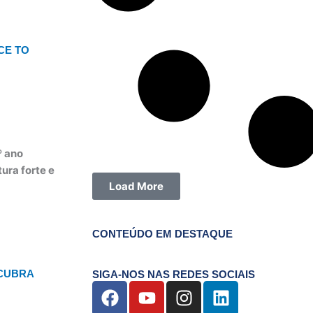
CE TO
º ano
ura forte e
Load More
CONTEÚDO EM DESTAQUE
SCUBRA
SIGA-NOS NAS REDES SOCIAIS
F
Y
I
L
a
o
n
i