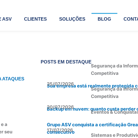
 ASV
CLIENTES
SOLUÇÕES
BLOG
CONT
POSTS EM DESTAQUE
Segurança da Inform
Competitiva
A ATAQUES
25/07/2026
Sua empresa está realmente protegida co
Segurança da Inform
Competitiva
20/07/2026
Backup em nuvem: quanto custa perder 
Eventos & Conquista
 e a
Grupo ASV conquista a certificação Grea
17/07/2026
er seu
consecutivo
Sistemas e Produtiv