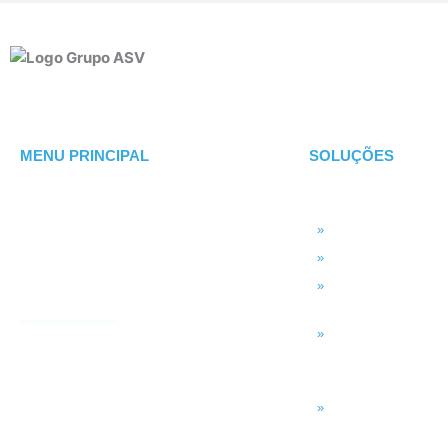
MENU PRINCIPAL
SOLUÇÕES
TECNOLOGIA
SOBRE ASV
MSP Full Service
CLIENTES
Microsoft 365
Backup em Nuvem
BLOG
Service Desk (GLPI)
CONTATO
INTELIGÊNCIA DA
Smart BI
SISTEMAS