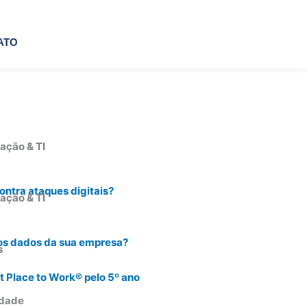
ÁREA DO CLIENTE
ATO
ação & TI
ntra ataques digitais?
ação & TI
os dados da sua empresa?
s
t Place to Work® pelo 5º ano
idade