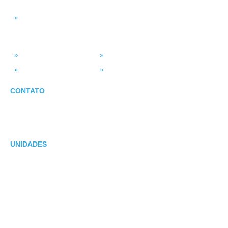
Smart BI
SISTEMAS
ASV Industria
ERP – Smart Solution
Força de Vendas
Portal do Vendedor
CONTATO
E-mail: suporte@asv.com.br
47 3351-3901 | 47 3035-5856
UNIDADES
Unidade Brusque/SC
Rua Felipe Schmidt,172
Ed. CRF Prime, Sala 905
Unidade Blumenau/SC
Rua 7 de Setembro, 1760