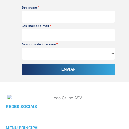
Seu nome
Seu melhor e-mail
Assuntos de interesse
ENVIAR
F
I
L
REDES SOCIAIS
a
n
i
c
s
n
e
t
k
MENU PRINCIPAL