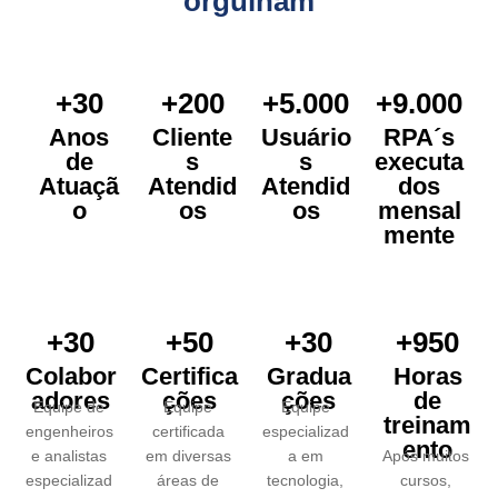
orgulham
+30
+200
+5.000
+9.000
Anos
Cliente
Usuário
RPA´s
de
s
s
executa
Atuaçã
Atendid
Atendid
dos
o
os
os
mensal
mente
+30
+50
+30
+950
Colabor
Certifica
Gradua
Horas
adores
ções
ções
de
Equipe de
Equipe
Equipe
treinam
engenheiros
certificada
especializad
ento
e analistas
em diversas
a em
Após muitos
especializad
áreas de
tecnologia,
cursos,