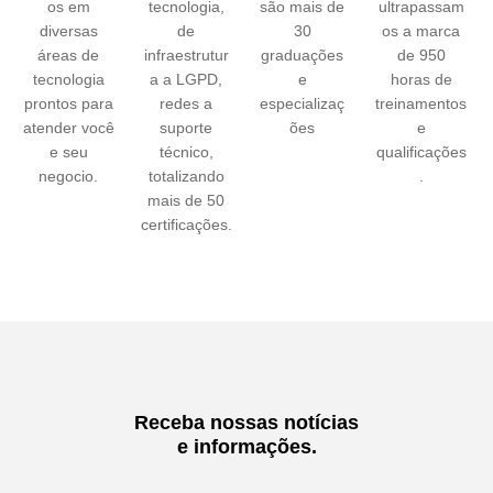
os em
tecnologia,
são mais de
ultrapassam
diversas
de
30
os a marca
áreas de
infraestrutur
graduações
de 950
tecnologia
a a LGPD,
e
horas de
prontos para
redes a
especializaç
treinamentos
atender você
suporte
ões
e
e seu
técnico,
qualificações
negocio.
totalizando
.
mais de 50
certificações.
Receba nossas notícias
e informações.