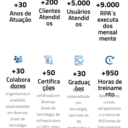
+200
+5.000
+9.000
+30
Clientes
Usuários
RPA´s
Anos de
Atendid
Atendid
executa
Atuação
os
os
dos
mensal
mente
+30
+50
+950
+30
Colabora
Certifica
Horas de
Graduaç
dores
ções
treiname
ões
Equipe de
Equipe
Equipe
nto
engenheiros e
certificada em
Após muitos
especializada
analistas
diversas
cursos,
em
especializados
áreas de
ultrapassamo
tecnologia,
em diversas
tecnologia, de
s a marca de
são mais de
áreas de
infraestrutura
950 horas de
30
tecnologia
a LGPD, redes
treinamentos
graduações e