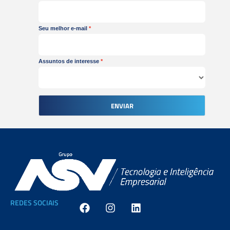
Seu melhor e-mail
Assuntos de interesse
ENVIAR
F
I
L
REDES SOCIAIS
a
n
i
c
s
n