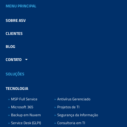
e
t
k
MENU PRINCIPAL
b
a
e
o
g
d
o
r
i
SOBRE ASV
k
a
n
m
CLIENTES
BLOG
CONTATO
SOLUÇÕES
TECNOLOGIA
MSP Full Service
Antivírus Gerenciado
Microsoft 365
Projetos de TI
Backup em Nuvem
Segurança da Informação
Service Desk (GLPI)
Consultoria em TI