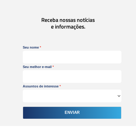
b
u
a
e
o
b
g
d
o
e
r
i
Receba nossas notícias
k
a
n
e informações.
m
Seu nome
Seu melhor e-mail
Assuntos de interesse
ENVIAR