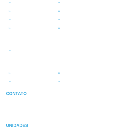
MSP Full Service
Antivírus Gerenciado
Microsoft 365
Projetos de TI
Backup em Nuvem
Segurança da Informação
Service Desk (GLPI)
Consultoria em TI
INTELIGÊNCIA DADOS
Smart BI
SISTEMAS
ASV Industria
ERP – Smart Solution
Força de Vendas
Portal do Vendedor
CONTATO
E-mail: suporte@asv.com.br
47 3351-3901 | 47 3035-5856
UNIDADES