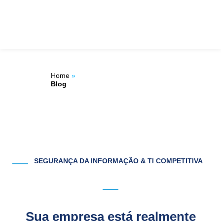
Ir
ÁREA DO
para
o
CLIENTE
conteúdo
Home
»
Blog
SEGURANÇA DA INFORMAÇÃO & TI COMPETITIVA
Sua empresa está realmente