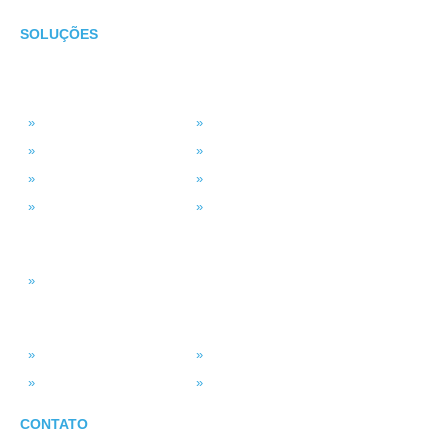
SOLUÇÕES
TECNOLOGIA
MSP Full Service
Antivírus Gerenciado
Microsoft 365
Projetos de TI
Backup em Nuvem
Segurança da Informação
Service Desk (GLPI)
Consultoria em TI
INTELIGÊNCIA DADOS
Smart BI
SISTEMAS
ASV Industria
ERP – Smart Solution
Força de Vendas
Portal do Vendedor
CONTATO