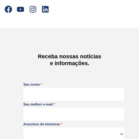
F
Y
I
L
a
o
n
i
c
u
s
n
e
t
t
k
b
u
a
e
o
b
g
d
o
e
r
i
Receba nossas notícias
k
a
n
e informações.
m
Seu nome
Seu melhor e-mail
Assuntos de interesse