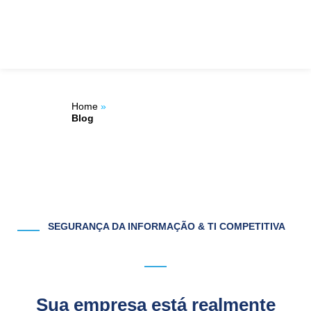
Ir
ÁREA DO
para
o
CLIENTE
conteúdo
Home
»
Blog
SEGURANÇA DA INFORMAÇÃO & TI COMPETITIVA
Sua empresa está realmente