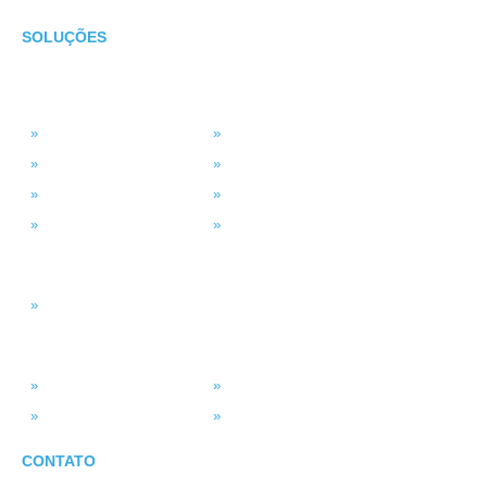
SOLUÇÕES
TECNOLOGIA
MSP Full Service
Antivírus Gerenciado
Microsoft 365
Projetos de TI
Backup em Nuvem
Segurança da Informação
Service Desk (GLPI)
Consultoria em TI
INTELIGÊNCIA DADOS
Smart BI
SISTEMAS
ASV Industria
ERP – Smart Solution
Força de Vendas
Portal do Vendedor
CONTATO