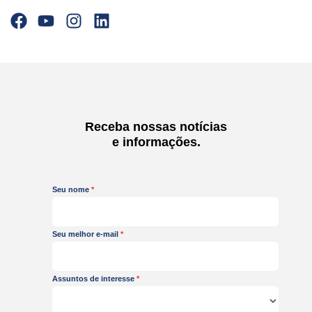
F
Y
I
L
a
o
n
i
c
u
s
n
e
t
t
k
b
u
a
e
o
b
g
d
o
e
r
i
Receba nossas notícias
k
a
n
e informações.
m
Seu nome
Seu melhor e-mail
Assuntos de interesse