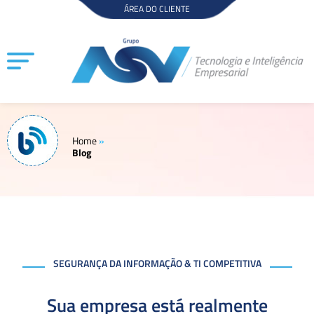
Ir
ÁREA DO CLIENTE
para
o
conteúdo
Home
»
Blog
SEGURANÇA DA INFORMAÇÃO & TI COMPETITIVA
Sua empresa está realmente