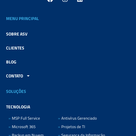
a
n
i
c
s
n
e
t
k
MENU PRINCIPAL
b
a
e
o
g
d
o
r
i
SOBRE ASV
k
a
n
m
CLIENTES
BLOG
CONTATO
SOLUÇÕES
TECNOLOGIA
MSP Full Service
Antivírus Gerenciado
Microsoft 365
Projetos de TI
Backup em Nuvem
Segurança da Informação