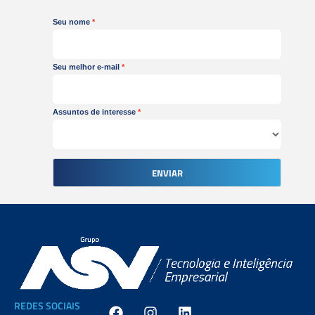
Seu nome
Seu melhor e-mail
Assuntos de interesse
ENVIAR
F
I
L
REDES SOCIAIS