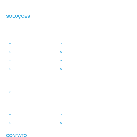
CONTATO
SOLUÇÕES
TECNOLOGIA
MSP Full Service
Antivírus Gerenciado
Microsoft 365
Projetos de TI
Backup em Nuvem
Segurança da Informação
Service Desk (GLPI)
Consultoria em TI
INTELIGÊNCIA DADOS
Smart BI
SISTEMAS
ASV Industria
ERP – Smart Solution
Força de Vendas
Portal do Vendedor
CONTATO