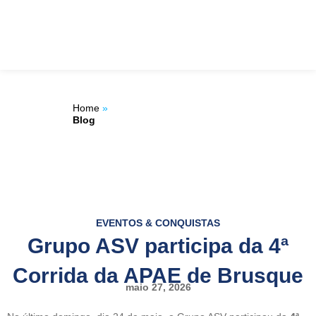
Ir
ÁREA DO
para
o
CLIENTE
conteúdo
Home
»
Blog
EVENTOS & CONQUISTAS
Grupo ASV participa da 4ª
Corrida da APAE de Brusque
maio 27, 2026