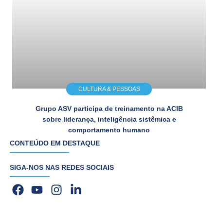
CULTURA & PESSOAS
Grupo ASV participa de treinamento na ACIB
sobre liderança, inteligência sistêmica e
comportamento humano
CONTEÚDO EM DESTAQUE
SIGA-NOS NAS REDES SOCIAIS
F
Y
I
L
a
o
n
i
c
u
s
n