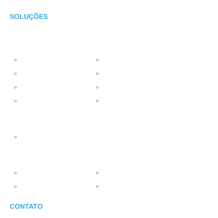
SOLUÇÕES
TECNOLOGIA
MSP Full Service
Antivírus Gerenciado
Microsoft 365
Projetos de TI
Backup em Nuvem
Segurança da Informação
Service Desk (GLPI)
Consultoria em TI
INTELIGÊNCIA DADOS
Smart BI
SISTEMAS
ASV Industria
ERP – Smart Solution
Força de Vendas
Portal do Vendedor
CONTATO