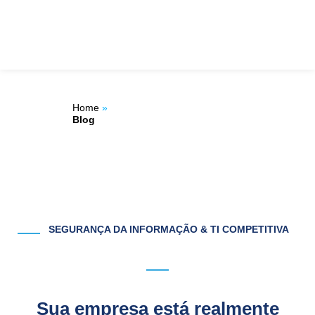
Ir
ÁREA DO
para
o
CLIENTE
conteúdo
Home
»
Blog
SEGURANÇA DA INFORMAÇÃO & TI COMPETITIVA
Sua empresa está realmente