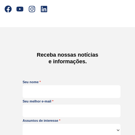
F
Y
I
L
a
o
n
i
c
u
s
n
e
t
t
k
b
u
a
e
o
b
g
d
o
e
r
i
Receba nossas notícias
k
a
n
e informações.
m
Seu nome
Seu melhor e-mail
Assuntos de interesse