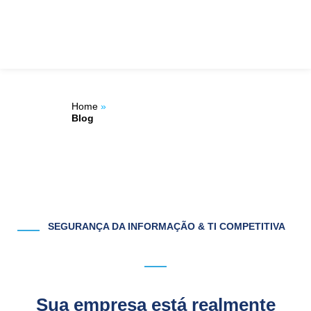
Ir
ÁREA DO
para
o
CLIENTE
conteúdo
Home
»
Blog
SEGURANÇA DA INFORMAÇÃO & TI COMPETITIVA
Sua empresa está realmente