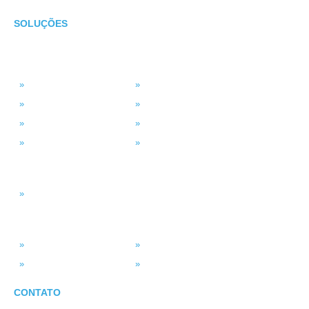
SOLUÇÕES
TECNOLOGIA
MSP Full Service
Antivírus Gerenciado
Microsoft 365
Projetos de TI
Backup em Nuvem
Segurança da Informação
Service Desk (GLPI)
Consultoria em TI
INTELIGÊNCIA DADOS
Smart BI
SISTEMAS
ASV Industria
ERP – Smart Solution
Força de Vendas
Portal do Vendedor
CONTATO