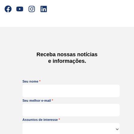
F
Y
I
L
a
o
n
i
c
u
s
n
e
t
t
k
b
u
a
e
o
b
g
d
o
e
r
i
Receba nossas notícias
k
a
n
e informações.
m
Seu nome
Seu melhor e-mail
Assuntos de interesse