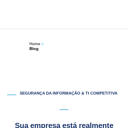
Ir
ÁREA DO
para
o
CLIENTE
conteúdo
Home
»
Blog
SEGURANÇA DA INFORMAÇÃO & TI COMPETITIVA
Sua empresa está realmente