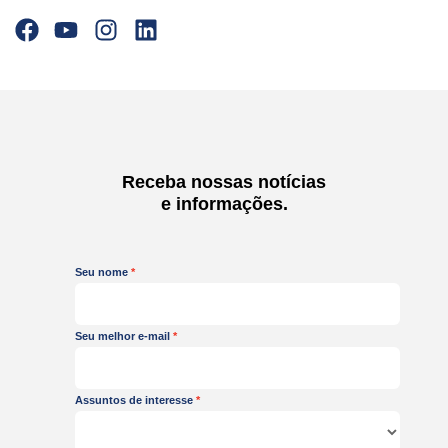
F
Y
I
L
a
o
n
i
c
u
s
n
e
t
t
k
b
u
a
e
o
b
g
d
o
e
r
i
Receba nossas notícias
k
a
n
e informações.
m
Seu nome
Seu melhor e-mail
Assuntos de interesse