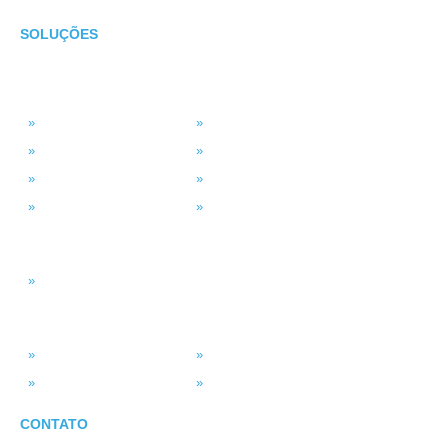
SOLUÇÕES
TECNOLOGIA
MSP Full Service
Antivírus Gerenciado
Microsoft 365
Projetos de TI
Backup em Nuvem
Segurança da Informação
Service Desk (GLPI)
Consultoria em TI
INTELIGÊNCIA DADOS
Smart BI
SISTEMAS
ASV Industria
ERP – Smart Solution
Força de Vendas
Portal do Vendedor
CONTATO