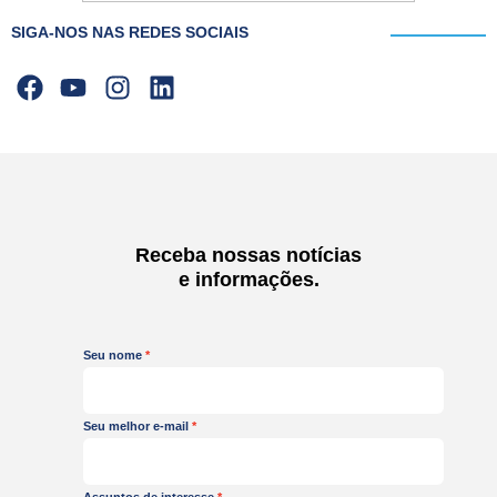
SIGA-NOS NAS REDES SOCIAIS
F
Y
I
L
a
o
n
i
c
u
s
n
e
t
t
k
b
u
a
e
o
b
g
d
o
e
r
i
Receba nossas notícias
k
a
n
e informações.
m
Seu nome
Seu melhor e-mail