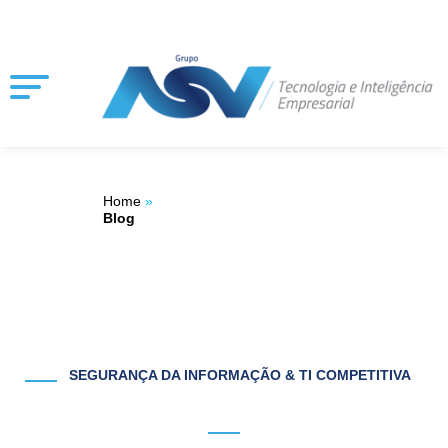
Ir
ÁREA DO
para
o
CLIENTE
conteúdo
Home
»
Blog
SEGURANÇA DA INFORMAÇÃO & TI COMPETITIVA