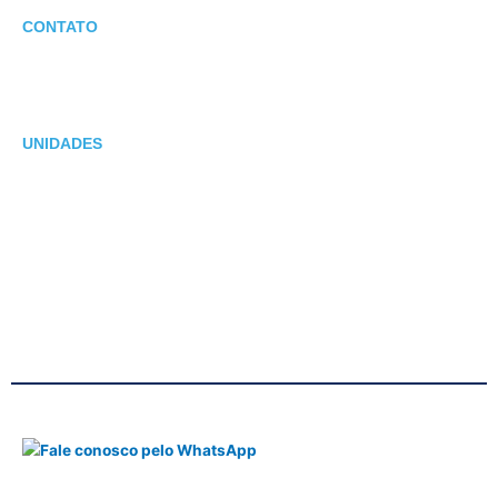
CONTATO
E-mail: suporte@asv.com.br
47 3351-3901 | 47 3035-5856
UNIDADES
Unidade Brusque/SC
Rua Felipe Schmidt,172
Ed. CRF Prime, Sala 905
Unidade Blumenau/SC
Rua 7 de Setembro, 1760
Ed. Amadeu Business Center, Salas 301/302
Política de privacidade
Termos de Uso
ASV TECNOLOGIA DA INFORMAÇÃO LTDA | CNPJ:
18.717.191/0001-72 - Todos os direitos reservados.