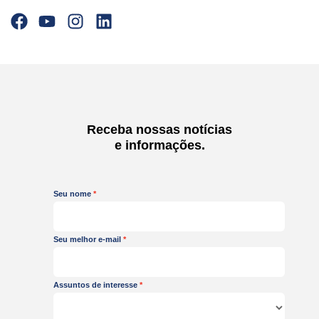
F
Y
I
L
a
o
n
i
c
u
s
n
e
t
t
k
b
u
a
e
o
b
g
d
o
e
r
i
Receba nossas notícias
k
a
n
e informações.
m
Seu nome
Seu melhor e-mail
Assuntos de interesse