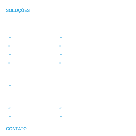
SOLUÇÕES
TECNOLOGIA
MSP Full Service
Antivírus Gerenciado
Microsoft 365
Projetos de TI
Backup em Nuvem
Segurança da Informação
Service Desk (GLPI)
Consultoria em TI
INTELIGÊNCIA DADOS
Smart BI
SISTEMAS
ASV Industria
ERP – Smart Solution
Força de Vendas
Portal do Vendedor
CONTATO