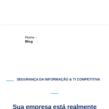
Ir
ÁREA DO
para
o
CLIENTE
conteúdo
Home
»
Blog
SEGURANÇA DA INFORMAÇÃO & TI COMPETITIVA
Sua empresa está realmente