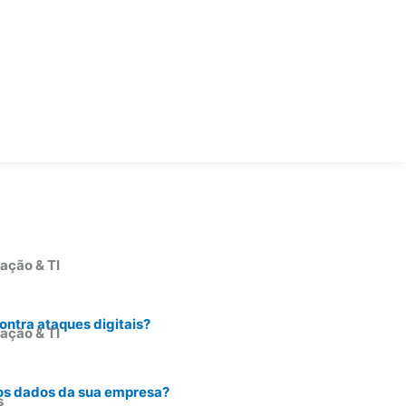
ação & TI
ntra ataques digitais?
ação & TI
os dados da sua empresa?
s