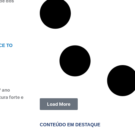
ade dos
CE TO
º ano
ura forte e
Load More
CONTEÚDO EM DESTAQUE