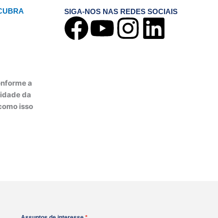
SCUBRA
SIGA-NOS NAS REDES SOCIAIS
F
Y
I
L
a
o
n
i
c
u
s
n
onforme a
e
t
t
k
xidade da
como isso
b
u
a
e
o
b
g
d
o
e
r
i
k
a
n
Assuntos de interesse