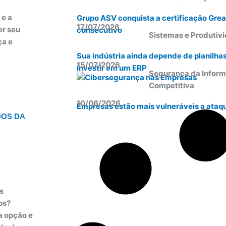
 e a
Grupo ASV conquista a certificação Grea
17/07/2026
er seu
consecutivo
Sistemas e Produtiv
ça e
Sua indústria ainda depende de planilha
15/07/2026
investir em um ERP
Segurança da Inform
Competitiva
10/06/2026
Empresas estão mais vulneráveis a ataqu
DOS DA
s
os?
a opção e