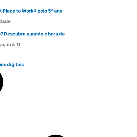
t Place to Work® pelo 5º ano
idade
s? Descubra quando é hora de
ação & TI
es digitais