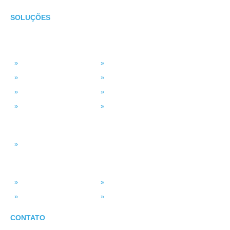
SOLUÇÕES
TECNOLOGIA
MSP Full Service
Antivírus Gerenciado
Microsoft 365
Projetos de TI
Backup em Nuvem
Segurança da Informação
Service Desk (GLPI)
Consultoria em TI
INTELIGÊNCIA DADOS
Smart BI
SISTEMAS
ASV Industria
ERP – Smart Solution
Força de Vendas
Portal do Vendedor
CONTATO