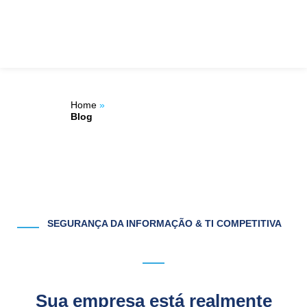
Ir
ÁREA DO
para
o
CLIENTE
conteúdo
Home
»
Blog
SEGURANÇA DA INFORMAÇÃO & TI COMPETITIVA
Sua empresa está realmente