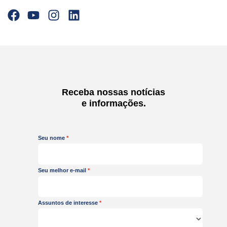
F
Y
I
L
a
o
n
i
c
u
s
n
e
t
t
k
b
u
a
e
o
b
g
d
o
e
r
i
Receba nossas notícias
k
a
n
e informações.
m
Seu nome
Seu melhor e-mail
Assuntos de interesse