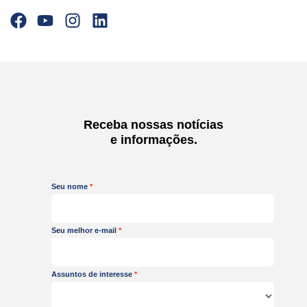
F
Y
I
L
a
o
n
i
c
u
s
n
e
t
t
k
b
u
a
e
o
b
g
d
o
e
r
i
Receba nossas notícias
k
a
n
e informações.
m
Seu nome
Seu melhor e-mail
Assuntos de interesse