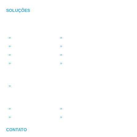
SOLUÇÕES
TECNOLOGIA
MSP Full Service
Antivírus Gerenciado
Microsoft 365
Projetos de TI
Backup em Nuvem
Segurança da Informação
Service Desk (GLPI)
Consultoria em TI
INTELIGÊNCIA DADOS
Smart BI
SISTEMAS
ASV Industria
ERP – Smart Solution
Força de Vendas
Portal do Vendedor
CONTATO