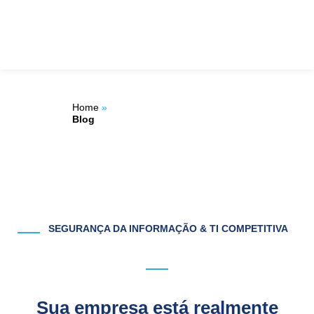
Ir
ÁREA DO
para
o
CLIENTE
conteúdo
Home
»
Blog
SEGURANÇA DA INFORMAÇÃO & TI COMPETITIVA
Sua empresa está realmente