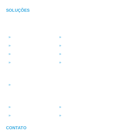
SOLUÇÕES
TECNOLOGIA
MSP Full Service
Antivírus Gerenciado
Microsoft 365
Projetos de TI
Backup em Nuvem
Segurança da Informação
Service Desk (GLPI)
Consultoria em TI
INTELIGÊNCIA DADOS
Smart BI
SISTEMAS
ASV Industria
ERP – Smart Solution
Força de Vendas
Portal do Vendedor
CONTATO