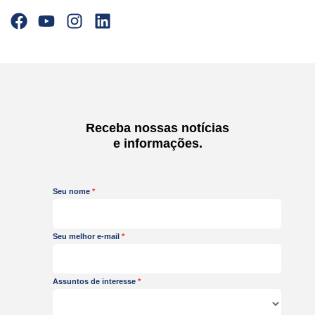
F
Y
I
L
a
o
n
i
c
u
s
n
e
t
t
k
b
u
a
e
o
b
g
d
o
e
r
i
Receba nossas notícias
k
a
n
e informações.
m
Seu nome
Seu melhor e-mail
Assuntos de interesse