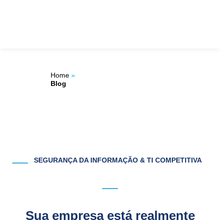
Ir
ÁREA DO
para
o
CLIENTE
conteúdo
Home
»
Blog
SEGURANÇA DA INFORMAÇÃO & TI COMPETITIVA
Sua empresa está realmente