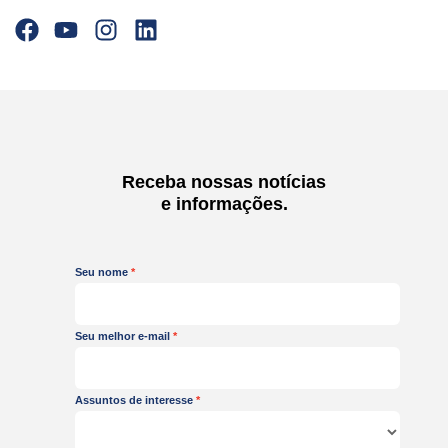
F
Y
I
L
a
o
n
i
c
u
s
n
e
t
t
k
b
u
a
e
o
b
g
d
o
e
r
i
Receba nossas notícias
k
a
n
e informações.
m
Seu nome
Seu melhor e-mail
Assuntos de interesse