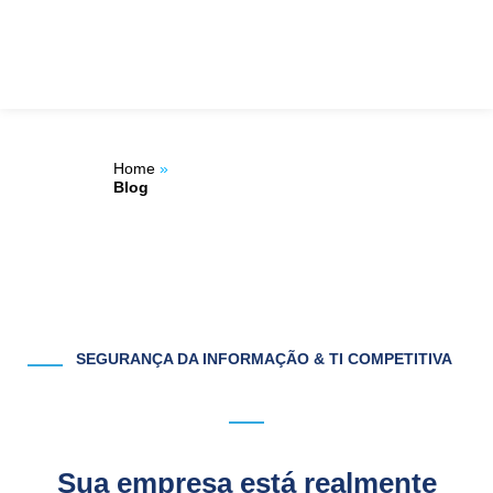
Ir
ÁREA DO
para
o
CLIENTE
conteúdo
Home
»
Blog
SEGURANÇA DA INFORMAÇÃO & TI COMPETITIVA
Sua empresa está realmente