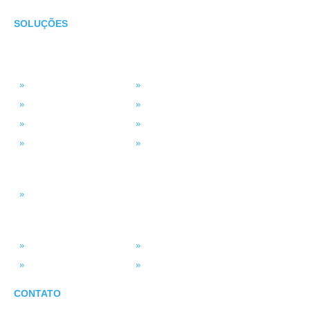
SOLUÇÕES
TECNOLOGIA
MSP Full Service
Antivírus Gerenciado
Microsoft 365
Projetos de TI
Backup em Nuvem
Segurança da Informação
Service Desk (GLPI)
Consultoria em TI
INTELIGÊNCIA DADOS
Smart BI
SISTEMAS
ASV Industria
ERP – Smart Solution
Força de Vendas
Portal do Vendedor
CONTATO