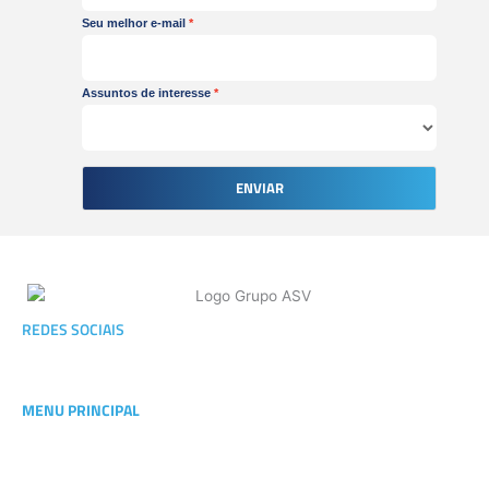
Seu melhor e-mail
Assuntos de interesse
ENVIAR
F
I
L
REDES SOCIAIS
a
n
i
c
s
n
e
t
k
MENU PRINCIPAL
b
a
e
o
g
d
o
r
i
SOBRE ASV
k
a
n