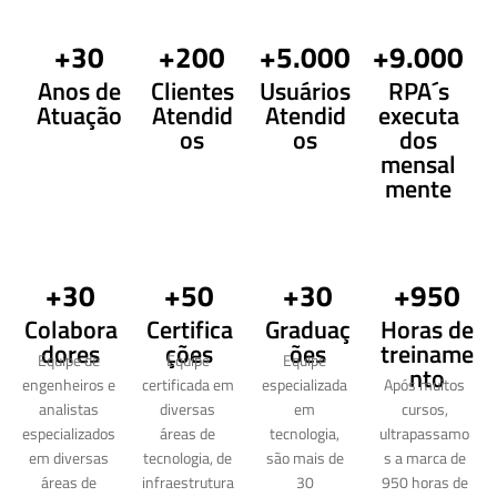
+30
+200
+5.000
+9.000
Anos de
Clientes
Usuários
RPA´s
Atuação
Atendid
Atendid
executa
os
os
dos
mensal
mente
+30
+50
+30
+950
Colabora
Certifica
Graduaç
Horas de
dores
ções
ões
treiname
Equipe de
Equipe
Equipe
nto
engenheiros e
certificada em
especializada
Após muitos
analistas
diversas
em
cursos,
especializados
áreas de
tecnologia,
ultrapassamo
em diversas
tecnologia, de
são mais de
s a marca de
áreas de
infraestrutura
30
950 horas de