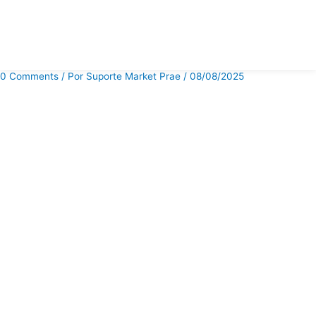
Ir
ÁREA DO
para
o
CLIENTE
conteúdo
0 Comments
/ Por
Suporte Market Prae
/
08/08/2025