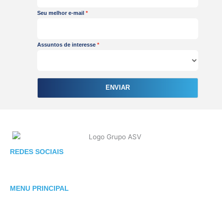
Seu melhor e-mail
Assuntos de interesse
ENVIAR
F
I
L
REDES SOCIAIS
a
n
i
c
s
n
e
t
k
MENU PRINCIPAL
b
a
e
o
g
d
o
r
i
SOBRE ASV
k
a
n