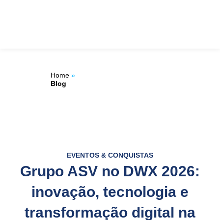
Ir
ÁREA DO
para
o
CLIENTE
conteúdo
Home
»
Blog
EVENTOS & CONQUISTAS
Grupo ASV no DWX 2026:
inovação, tecnologia e
transformação digital na