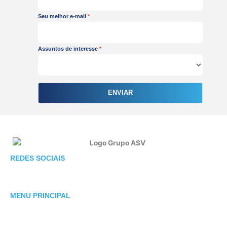
Seu melhor e-mail
Assuntos de interesse
ENVIAR
F
I
L
REDES SOCIAIS
a
n
i
c
s
n
e
t
k
MENU PRINCIPAL
b
a
e
o
g
d
o
r
i
SOBRE ASV