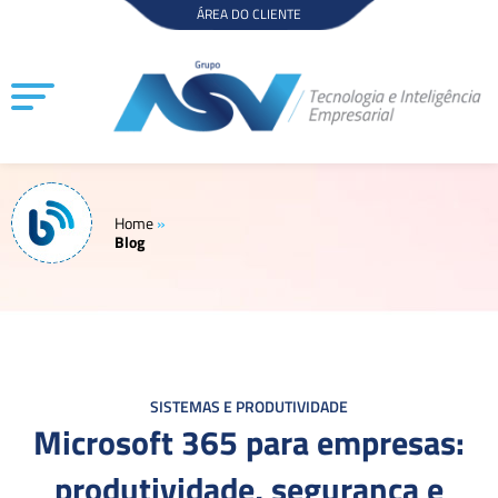
Ir
ÁREA DO CLIENTE
para
o
conteúdo
Home
»
Blog
SISTEMAS E PRODUTIVIDADE
Microsoft 365 para empresas:
produtividade, segurança e