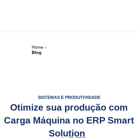
Ir
ÁREA DO
para
o
CLIENTE
conteúdo
Home
»
Blog
SISTEMAS E PRODUTIVIDADE
Otimize sua produção com
Carga Máquina no ERP Smart
Solution