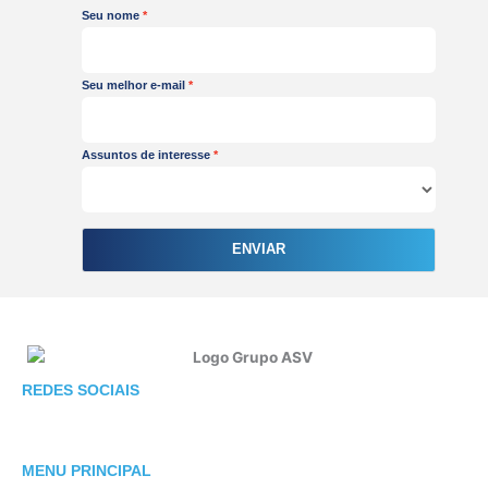
Seu nome
Seu melhor e-mail
Assuntos de interesse
ENVIAR
F
I
L
REDES SOCIAIS
a
n
i
c
s
n
e
t
k
MENU PRINCIPAL
b
a
e