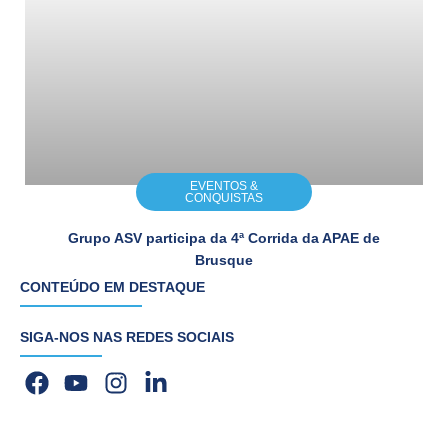
EVENTOS &
CONQUISTAS
Grupo ASV participa da 4ª Corrida da APAE de
Brusque
CONTEÚDO EM DESTAQUE
SIGA-NOS NAS REDES SOCIAIS
F
Y
I
L
a
o
n
i
c
u
s
n