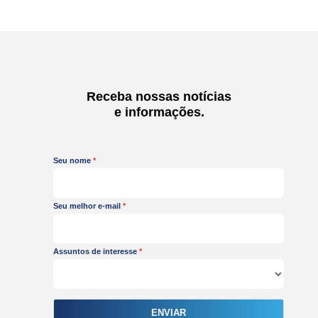
e
t
t
k
b
u
a
e
o
b
g
d
o
e
r
i
k
a
n
m
-
Receba nossas notícias
i
e informações.
n
Seu nome
Seu melhor e-mail
Assuntos de interesse
ENVIAR