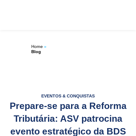
Ir
ÁREA DO
para
o
CLIENTE
conteúdo
Home
»
Blog
EVENTOS & CONQUISTAS
Prepare-se para a Reforma
Tributária: ASV patrocina
evento estratégico da BDS