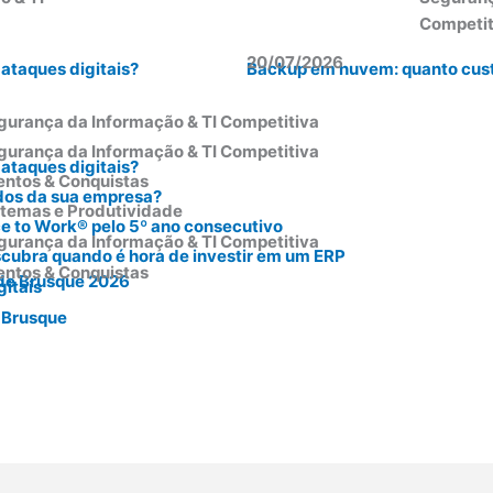
Competit
20/07/2026
ataques digitais?
Backup em nuvem: quanto cust
gurança da Informação & TI Competitiva
gurança da Informação & TI Competitiva
ataques digitais?
entos & Conquistas
dos da sua empresa?
stemas e Produtividade
ce to Work® pelo 5º ano consecutivo
gurança da Informação & TI Competitiva
scubra quando é hora de investir em um ERP
entos & Conquistas
gitais
 Brusque