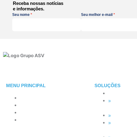
Receba nossas notícias
o
e
r
i
e informações.
k
a
n
Seu nome
Seu melhor e-mail
m
-
i
n
MENU PRINCIPAL
SOLUÇÕES
TECNOLOGI
SOBRE ASV
MSP Full
CLIENTES
Service
BLOG
Microsoft 36
CONTATO
Backup em
Nuvem