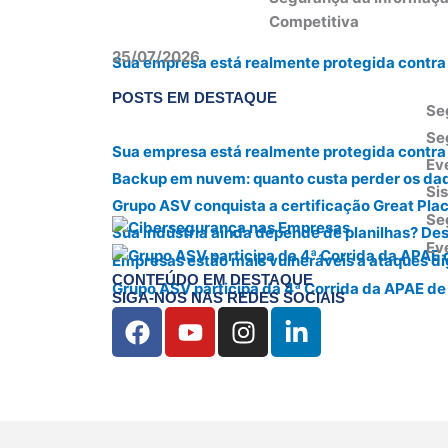
Competitiva
25/07/2026
Sua empresa está realmente protegida contra 
POSTS EM DESTAQUE
Se
Se
Sua empresa está realmente protegida contra 
Ev
Backup em nuvem: quanto custa perder os da
Si
Grupo ASV conquista a certificação Great Pla
Se
Sua indústria ainda depende de planilhas? De
Ev
Empresas estão mais vulneráveis a ataques di
CONTEÚDO EM DESTAQUE
Grupo ASV participa da 4ª Corrida da APAE de
SIGA-NOS NAS REDES SOCIAIS
F
Y
I
L
a
o
n
i
c
u
s
n
e
t
t
k
b
u
a
e
o
b
g
d