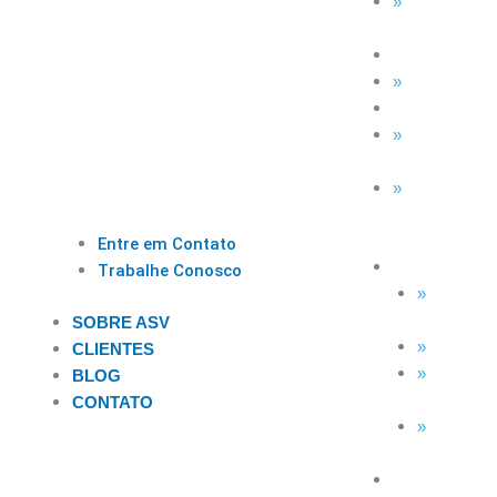
Service Des
(GLPI)
INTELIGÊNC
Smart BI
SISTEMAS
ASV Industr
Força de
Vendas
Entre em Contato
TECNOLOGI
Trabalhe Conosco
MSP Ful
Service
SOBRE ASV
Microsof
CLIENTES
Backup 
BLOG
Nuvem
CONTATO
Service 
(GLPI)
INTELIGÊNC