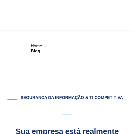
Ir
ÁREA DO
para
o
CLIENTE
conteúdo
Home
»
Blog
SEGURANÇA DA INFORMAÇÃO & TI COMPETITIVA
Sua empresa está realmente