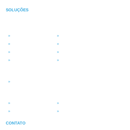
SOLUÇÕES
TECNOLOGIA
MSP Full Service
Antivírus Gerenciado
Microsoft 365
Projetos de TI
Backup em Nuvem
Segurança da Informação
Service Desk (GLPI)
Consultoria em TI
INTELIGÊNCIA DADOS
Smart BI
SISTEMAS
ASV Industria
ERP – Smart Solution
Força de Vendas
Portal do Vendedor
CONTATO