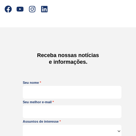
F
Y
I
L
a
o
n
i
c
u
s
n
e
t
t
k
b
u
a
e
o
b
g
d
o
e
r
i
Receba nossas notícias
k
a
n
e informações.
m
Seu nome
Seu melhor e-mail
Assuntos de interesse