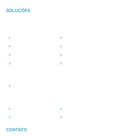
SOLUÇÕES
TECNOLOGIA
MSP Full Service
Antivírus Gerenciado
Microsoft 365
Projetos de TI
Backup em Nuvem
Segurança da Informação
Service Desk (GLPI)
Consultoria em TI
INTELIGÊNCIA DADOS
Smart BI
SISTEMAS
ASV Industria
ERP – Smart Solution
Força de Vendas
Portal do Vendedor
CONTATO