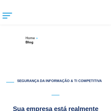
Ir
ÁREA DO
para
o
CLIENTE
conteúdo
Home
»
Blog
SEGURANÇA DA INFORMAÇÃO & TI COMPETITIVA
Sua empresa está realmente