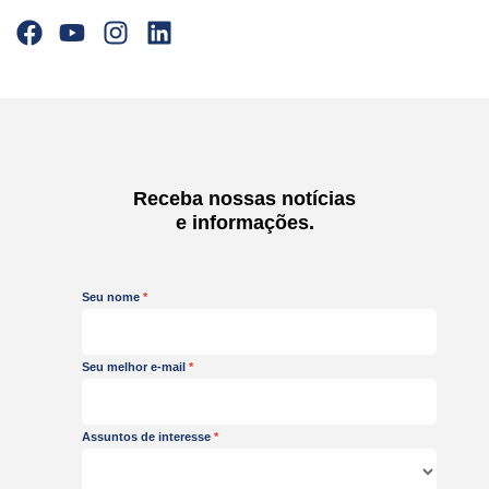
F
Y
I
L
a
o
n
i
c
u
s
n
e
t
t
k
b
u
a
e
o
b
g
d
o
e
r
i
Receba nossas notícias
k
a
n
e informações.
m
Seu nome
Seu melhor e-mail
Assuntos de interesse