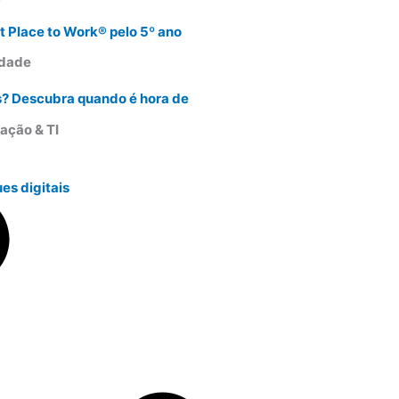
t Place to Work® pelo 5º ano
idade
s? Descubra quando é hora de
ação & TI
es digitais