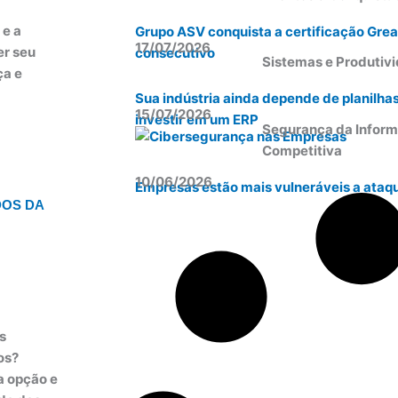
 e a
Grupo ASV conquista a certificação Grea
17/07/2026
er seu
consecutivo
Sistemas e Produtiv
ça e
Sua indústria ainda depende de planilha
15/07/2026
investir em um ERP
Segurança da Inform
Competitiva
10/06/2026
Empresas estão mais vulneráveis a ataqu
DOS DA
s
os?
a opção e