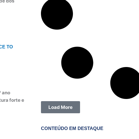
ade dos
CE TO
º ano
ura forte e
Load More
CONTEÚDO EM DESTAQUE