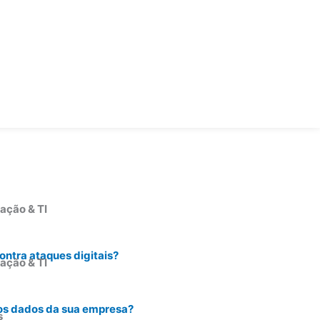
ação & TI
ntra ataques digitais?
ação & TI
os dados da sua empresa?
s