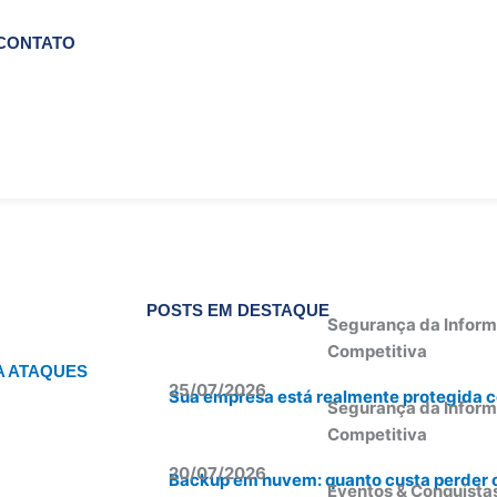
CONTATO
POSTS EM DESTAQUE
Segurança da Inform
Competitiva
A ATAQUES
25/07/2026
Sua empresa está realmente protegida co
Segurança da Inform
Competitiva
20/07/2026
Backup em nuvem: quanto custa perder 
Eventos & Conquista